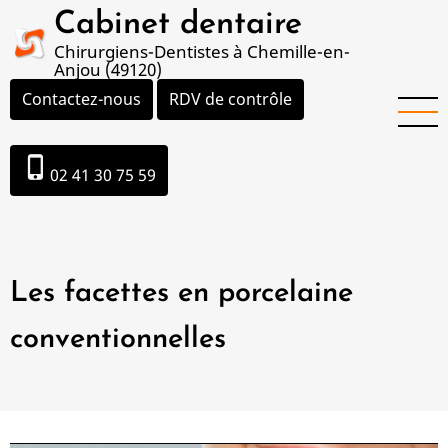
Aller
Cabinet dentaire
au
Chirurgiens-Dentistes à Chemille-en-
contenu
Anjou (49120)
principal
Contactez-nous
RDV de contrôle
phone_iphone
02 41 30 75 59
Les facettes en porcelaine
conventionnelles